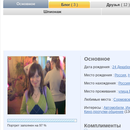
Основное
Блог
( 3 )
Друзья
( 12 )
Шпионаж
Основное
Дата рождения :
24 Декаб
Место рождения :
Россия
,
Н
Место нахождения :
Россия
Место проживания :
улица 
Любимые места :
Сормовск
Интересы :
Автомобили, Ин
Кино,прогулки,общение
(13
Комплименты
Портрет заполнен на 97 %