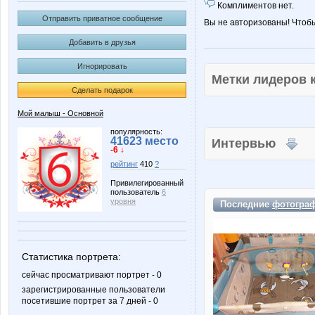
Комплиментов нет.
Отправить приватное сообщение
Вы не авторизованы! Чтоб
Добавить в друзья
Игнорировать
Метки лидеров
Сделать подарок
Мой малыш - Основной
популярность:
41623 место
Интервью
-6 ↓
рейтинг
410
?
Привилегированный
пользователь
6
уровня
Последние
фотогра
Статистика портрета:
сейчас просматривают портрет - 0
зарегистрированные пользователи
посетившие портрет за 7 дней - 0